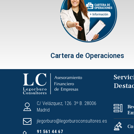
Cartera de Operaciones
Servic
Desta
C/ Velázquez, 126. 3º B. 28006
R
Madrid
Em
jlegorburo@legorburoconsultores.es
Co
91 561 44 67