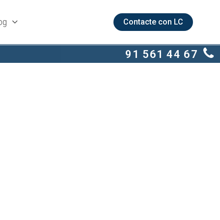
og
Contacte con LC
91 561 44 67