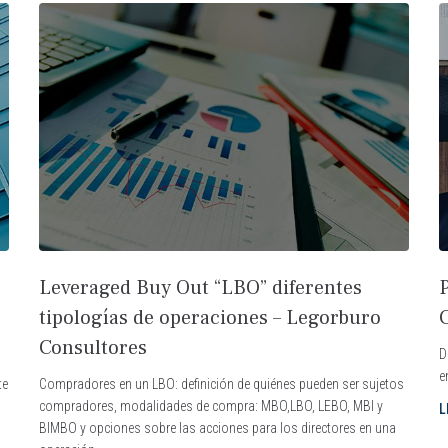
Leveraged Buy Out “LBO” diferentes
tipologías de operaciones – Legorburo
Consultores
D
e
te
Compradores en un LBO: definición de quiénes pueden ser sujetos
compradores, modalidades de compra: MBO,LBO, LEBO, MBI y
L
BIMBO y opciones sobre las acciones para los directores en una