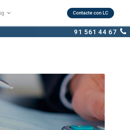
og
Contacte con LC
91 561 44 67