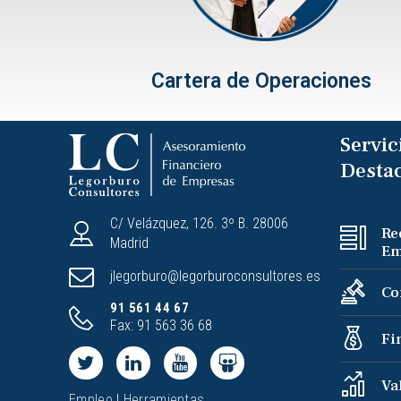
Cartera de Operaciones
Servic
Desta
C/ Velázquez, 126. 3º B. 28006
R
Madrid
Em
jlegorburo@legorburoconsultores.es
Co
91 561 44 67
Fax: 91 563 36 68
Fi
Va
Empleo
|
Herramientas