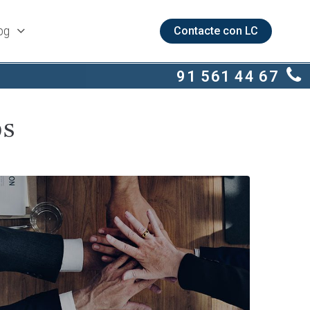
og
Contacte con LC
91 561 44 67
os