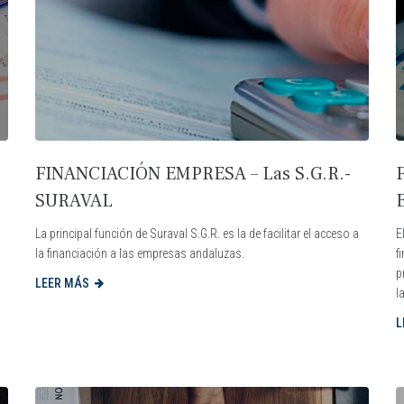
FINANCIACIÓN EMPRESA – Las S.G.R.-
SURAVAL
La principal función de Suraval S.G.R. es la de facilitar el acceso a
E
la financiación a las empresas andaluzas.
f
p
LEER MÁS
l
L