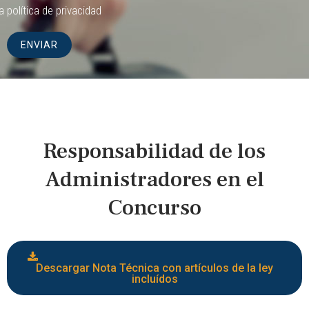
la
política de privacidad
Responsabilidad de los
Administradores en el
Concurso
Descargar Nota Técnica con artículos de la ley
incluídos