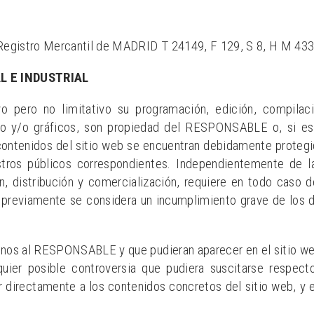
): Registro Mercantil de MADRID T 24149, F 129, S 8, H M 433
L E INDUSTRIAL
tivo pero no limitativo su programación, edición, compil
xto y/o gráficos, son propiedad del RESPONSABLE o, si es 
contenidos del sitio web se encuentran debidamente protegi
istros públicos correspondientes. Independientemente de la
n, distribución y comercialización, requiere en todo caso de
reviamente se considera un incumplimiento grave de los der
jenos al RESPONSABLE y que pudieran aparecer en el sitio we
quier posible controversia que pudiera suscitarse respe
directamente a los contenidos concretos del sitio web, y en 