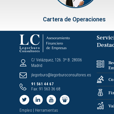
Cartera de Operaciones
Servic
Desta
C/ Velázquez, 126. 3º B. 28006
R
Madrid
Em
jlegorburo@legorburoconsultores.es
Co
91 561 44 67
Fax: 91 563 36 68
Fi
Va
Empleo
|
Herramientas