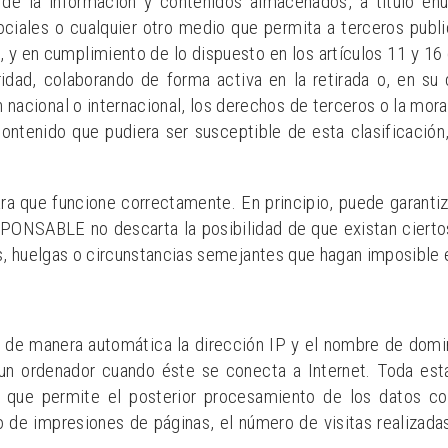
la información y contenidos almacenados, a título enunci
ciales o cualquier otro medio que permita a terceros publ
en cumplimiento de lo dispuesto en los artículos 11 y 16 
ridad, colaborando de forma activa en la retirada o, en s
 nacional o internacional, los derechos de terceros o la mora
ontenido que pudiera ser susceptible de esta clasificación
ra que funcione correctamente. En principio, puede garanti
ESPONSABLE no descarta la posibilidad de que existan ciert
s, huelgas o circunstancias semejantes que hagan imposible 
 de manera automática la dirección IP y el nombre de domini
 ordenador cuando éste se conecta a Internet. Toda esta 
to que permite el posterior procesamiento de los datos c
de impresiones de páginas, el número de visitas realizadas 