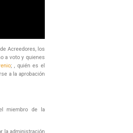
 de Acreedores, los
ho a voto y quienes
enio
; , quién es el
rse a la aprobación
el miembro de la
or la administración