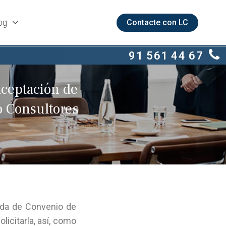
og
Contacte con LC
91 561 44 67
aceptación de
o Consultores
ada de Convenio de
icitarla, así, como