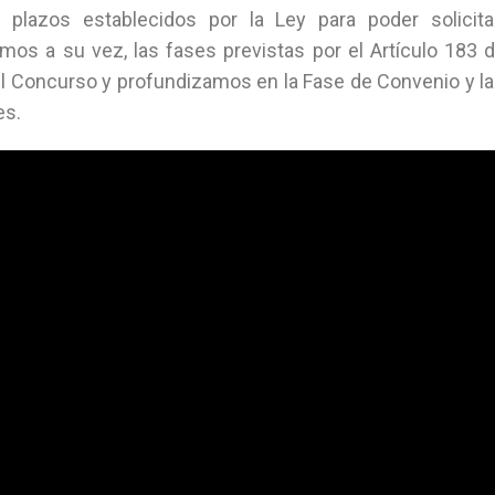
 plazos establecidos por la Ley para poder solicit
amos a su vez, las fases previstas por el Artículo 183 
 el Concurso y profundizamos en la Fase de Convenio y la
es.