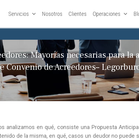
Servicios
Nosotros
Clientes
Operaciones
Bl
eedores: Mayorías necesarias para la 
e Convenio de Acreedores– Legorbur
ios analizamos en qué, consiste una Propuesta Anticip
tenido de la misma, en qué, casos un deudor no puede sol