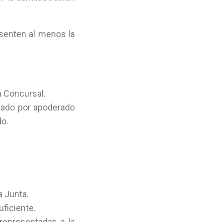
esenten al menos la
n Concursal.
tado por apoderado
do.
a Junta.
ficiente.
representadas a la