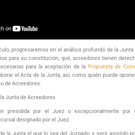
ículo, progresaremos en el análisis profundo de la Junta
ios para su constitución, qué, acreedores tienen derec
necesarias para la aceptación de la
Propuesta de Conv
borar el Acta de la Junta, así, como quién puede opone
nio de Acreedores.
 la Junta de Acreedores
er presidida por el Juez o excepcionalmente por 
cursal designado por el Juez.
de la Junta el que lo sea del Juzgado, y será, asistido p