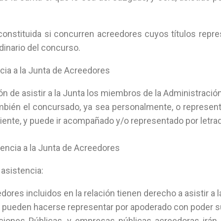
constituida si concurren acreedores cuyos títulos repr
dinario del concurso.
ncia a la Junta de Acreedores
ón de asistir a la Junta los miembros de la Administració
mbién el concursado, ya sea personalmente, o represen
iente, y puede ir acompañado y/o representado por letra
tencia a la Junta de Acreedores
asistencia:
ores incluidos en la relación tienen derecho a asistir a l
 pueden hacerse representar por apoderado con poder su
ciones Públicas, y empresas públicas acreedoras irán 