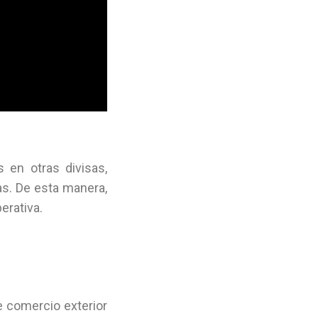
 en otras divisas,
as. De esta manera,
erativa.
e comercio exterior