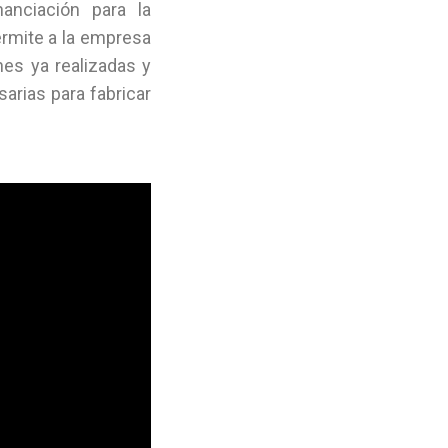
anciación para la
ermite a la empresa
nes ya realizadas y
arias para fabricar