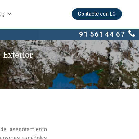
og
Contacte con LC
91 561 44 67
 Exterior
 de asesoramiento
as pymes españolas