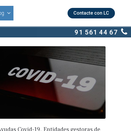
og
Contacte con LC
91 561 44 67
Ayudas Covid-19. Entidades gestoras de