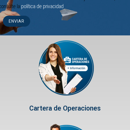
consulte la
política de privacidad
Cartera de Operaciones